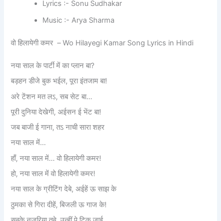
Lyrics :- Sonu Sudhakar
Music :- Arya Sharma
वो हिलायेगी कमर – Wo Hilayegi Kamar Song Lyrics in Hindi
नया साल के पार्टी में का प्लान बा?
बड़हन डीजे बुक भईल, पूरा इंतजाम बा!
अरे टेंशन मत लऽ, सब सेट बा…
पूरी दुनिया देखेगी, अईसन ई भेंट बा!
जब बाजी ई गाना, तऽ नाची सारा शहर
नया साल में…
हाँ, नया साल में… वो हिलायेगी कमर!
हो, नया साल में वो हिलायेगी कमर!
नया साल के ग्रीटिंग देबे, अईहें ऊ साझ के
ठुमका से गिरा दीहें, बिजली ऊ गाज के!
सबके नजरिया तबे, उन्हीं पे टिक जाई