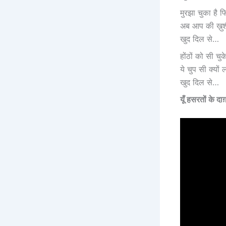
मुरझा चुका है फ
अब आप की ख़ुशी 
खुद दिल से…
होंठों को सी चु
ये चुप सी क्यों
खुद दिल से…
यूँ हसरतों के दा