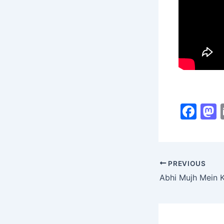
F
a
c
s
e
PREVIOUS
b
Abhi Mujh Mein 
o
o
k