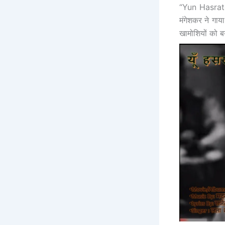
“Yun Hasrato
मंगेशकर ने गाय
खामोशियों को ब