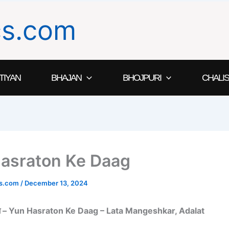
ics.com
TIYAN
BHAJAN
BHOJPURI
CHALIS
asraton Ke Daag
ics.com
/
December 13, 2024
ग़ –
Yun Hasraton Ke Daag – Lata Mangeshkar, Adalat