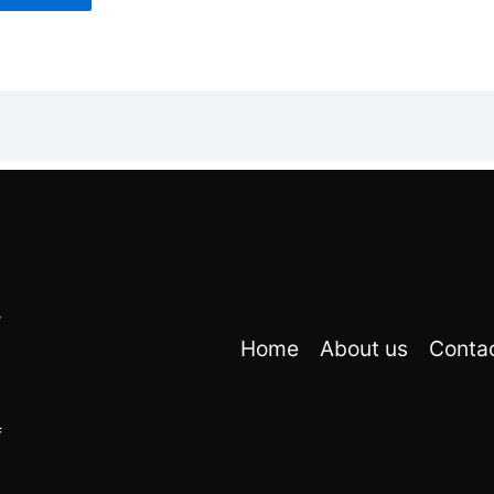
r
Home
About us
Conta
f