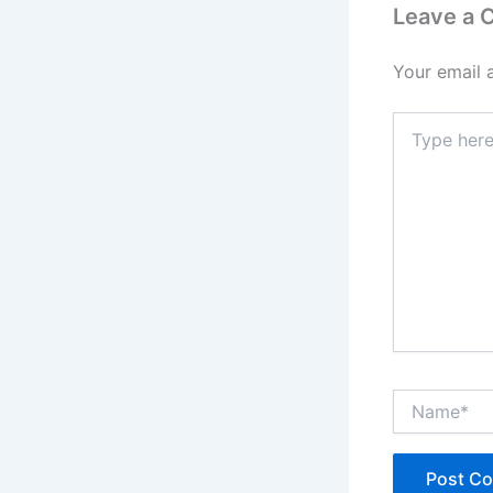
Leave a
Your email 
Type
here..
Name*