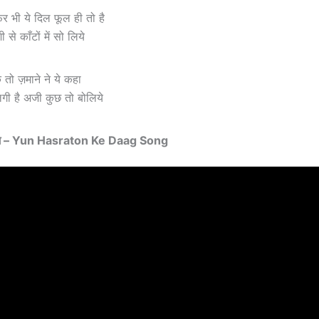
िर भी ये दिल फूल ही तो है
से काँटों में सो लिये
के तो ज़माने ने ये कहा
 लगी है अजी कुछ तो बोलिये
ग़ –
Yun Hasraton Ke Daag Song