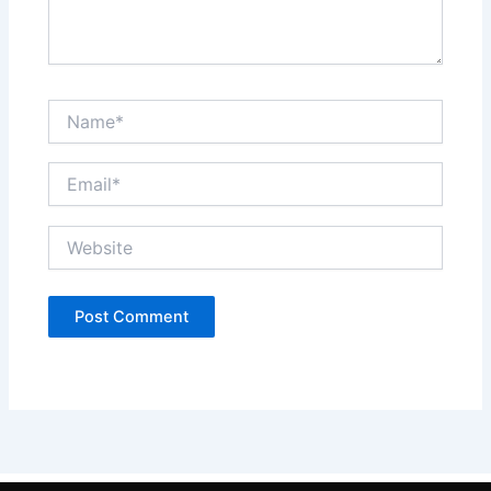
Name*
Email*
Website