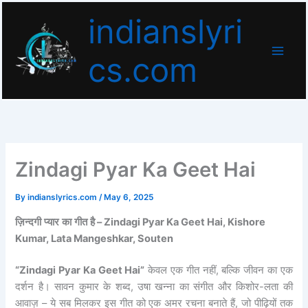
Skip
indianslyri
to
content
cs.com
Zindagi Pyar Ka Geet Hai
By
indianslyrics.com
/
May 6, 2025
ज़िन्दगी
प्यार
का
गीत
है
– Zindagi Pyar Ka Geet Hai, Kishore
Kumar, Lata Mangeshkar, Souten
“Zindagi Pyar Ka Geet Hai”
केवल एक गीत नहीं, बल्कि जीवन का एक
दर्शन है। सावन कुमार के शब्द, उषा खन्ना का संगीत और किशोर-लता की
आवाज़ – ये सब मिलकर इस गीत को एक अमर रचना बनाते हैं, जो पीढ़ियों तक