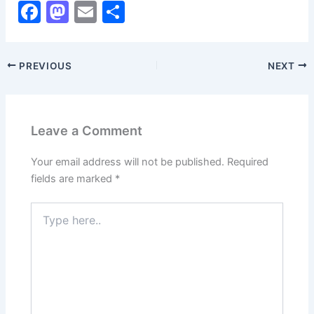
F
M
E
S
a
a
m
h
c
st
ai
ar
PREVIOUS
NEXT
e
o
l
e
b
d
o
o
Leave a Comment
o
n
k
Your email address will not be published.
Required
fields are marked
*
Type
here..