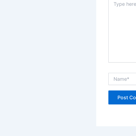
here..
Name*