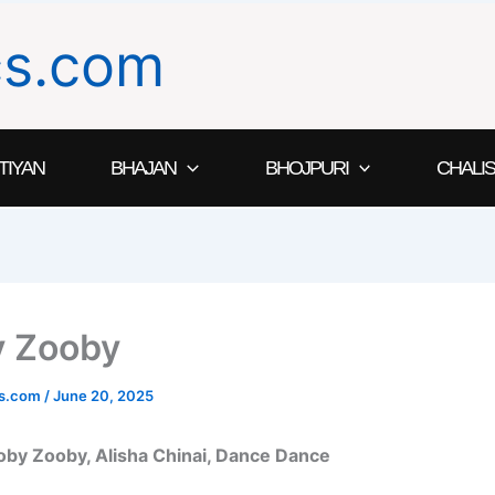
ics.com
TIYAN
BHAJAN
BHOJPURI
CHALIS
 Zooby
ics.com
/
June 20, 2025
 Zooby Zooby, Alisha Chinai, Dance Dance