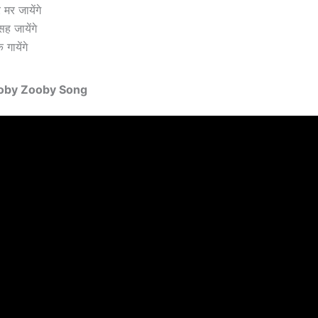
मर जायेंगे
ह जायेंगे
गायेंगे
 Zooby Zooby Song