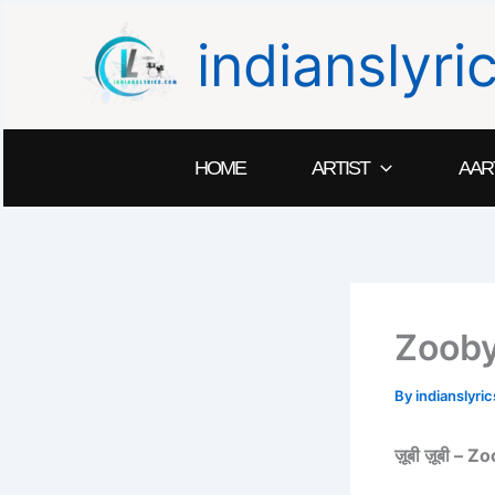
Skip
indianslyr
to
content
HOME
ARTIST
AAR
Zooby
By
indianslyr
ज़ूबी ज़ूबी –