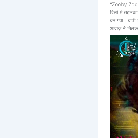
“Zooby Zooby”
दिलों में तहलक
बन गया। बप्पी
आवाज़ ने मिलक