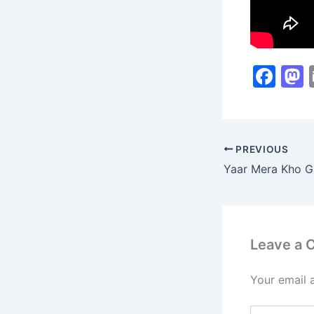
F
a
c
s
e
PREVIOUS
b
Yaar Mera Kho 
o
o
k
Leave a
Your email 
Type