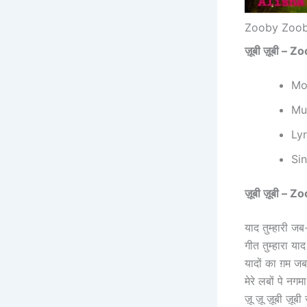
Zooby Zoo
ज़ूबी ज़ूबी –
Mov
Mus
Lyr
Sin
ज़ूबी ज़ूबी – 
याद तुम्हारी ज
गीत तुम्हारा याद
यादों का ग़म ज
मेरे लबों पे नगम
ज़ू ज़ू ज़ूबी ज़ूबी ज़