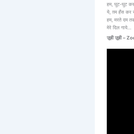
हम, घुट-घुट कर 
ये, ग़म हँस कर स
हम, मरते दम तक 
मेरे दिल गाये…
ज़ूबी ज़ूबी –