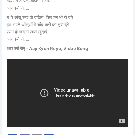
कयामत आपके अश्कों ने ढाई
आप क्यों रोए…
न ये आँसू रुके तो देखिये, फिर हम भी रो देंगे
हम अपने आँसुओं में चाँद तारों को डूबो देंगे
फ़ना हो जाएगी सारी खुदाई
आप क्यों रोए…
आप क्यों रोए –
Aap Kyon Roye, Video Song