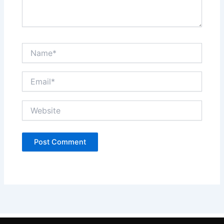
Name*
Email*
Website