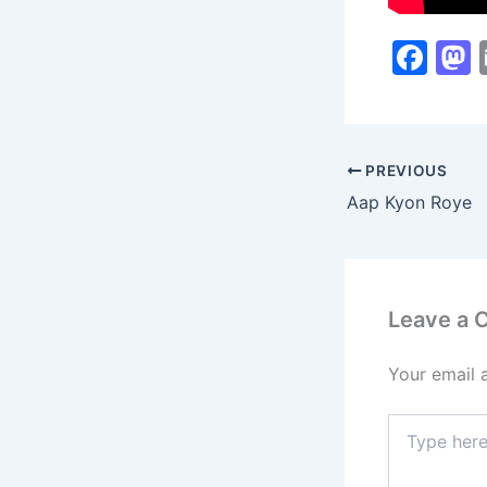
F
a
c
s
e
PREVIOUS
b
Aap Kyon Roye
o
o
k
Leave a
Your email 
Type
here..