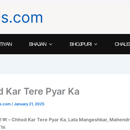
ics.com
TIYAN
BHAJAN
BHOJPURI
CHALIS
 Kar Tere Pyar Ka
ics.com
/
January 21, 2025
ार का –
Chhod Kar Tere Pyar Ka, Lata Mangeshkar, Mahendr
hi