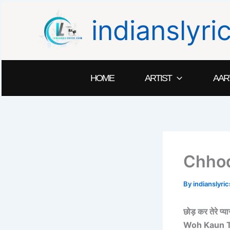
Skip
indianslyr
to
content
HOME
ARTIST
AAR
Chhod
By
indianslyr
छोड़ कर तेरे प्य
Woh Kaun T