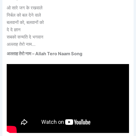
ओ सारे जग के रखवाले
निर्बल को बल देने वाले
बलवानों को, बलवानों को
दे दे ज्ञान
सबको सन्मति दे भगवान
अल्लाह तेरो नाम…
अल्लाह तेरो नाम – Allah Tero Naam Song