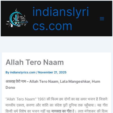
Skip
indianslyri
to
content
cs.com
Allah Tero Naam
By
indianslyrics.com
/
November 21, 2025
अल्लाह तेरो नाम – Allah Tero Naam, Lata Mangeshkar, Hum
Dono
“Allah Tero Naam” 1961 की फिल्म हम दोनों का वह अमर भजन है जिसने
मानवीय एकता, करुणा और शांति का संदेश पूरी दुनिया तक पहुँचाया। यह गीत
किसी धर्म विशेष का भजन नहीं यह
मानवता का गीत
है। लता मंगेशकर की दिव्य