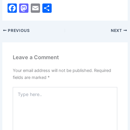
F
M
E
S
a
a
m
h
c
st
ai
ar
PREVIOUS
NEXT
e
o
l
e
b
d
o
o
Leave a Comment
o
n
k
Your email address will not be published.
Required
fields are marked
*
Type
here..