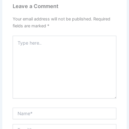
o
o
Leave a Comment
o
n
k
Your email address will not be published.
Required
fields are marked
*
Type
here..
Name*
Email*