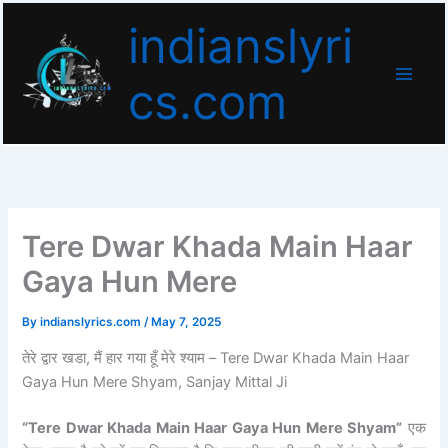
Skip
indianslyri
to
content
cs.com
Tere Dwar Khada Main Haar
Gaya Hun Mere
By
indianslyrics.com
/
May 7, 2025
तेरे द्वार खडा, मैं हार गया हूँ मेरे श्याम – Tere Dwar Khada Main Haar
Gaya Hun Mere Shyam, Sanjay Mittal Ji
“Tere Dwar Khada Main Haar Gaya Hun Mere Shyam”
एक