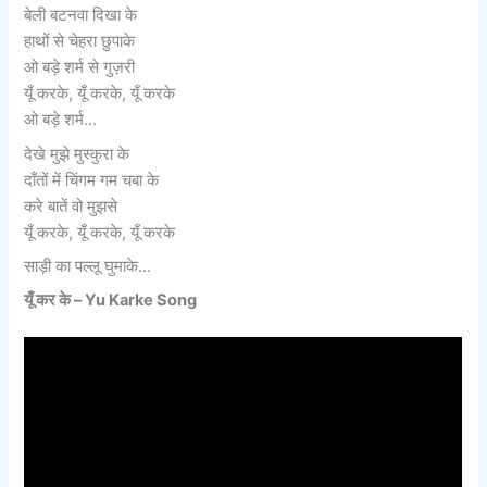
बेली बटनवा दिखा के
हाथों से चेहरा छुपाके
ओ बड़े शर्म से गुज़री
यूँ करके, यूँ करके, यूँ करके
ओ बड़े शर्म…
देखे मुझे मुस्कुरा के
दाँतों में चिंगम गम चबा के
करे बातें वो मुझसे
यूँ करके, यूँ करके, यूँ करके
साड़ी का पल्लू घुमाके…
यूँ कर के – Yu Karke Song